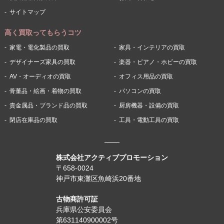
サイトマップ
高く買取ってもらうコツ
家電・電化製品の買取
家具・インテリアの買取
デザイナーズ家具の買取
楽器・ピアノ・ホビーの買取
AV・オーディオの買取
オフィス用品の買取
骨董品・絵画・着物の買取
パソコンの買取
貴金属品・ブランド品の買取
厨房機器・設備の買取
閉店在庫品の買取
工具・電動工具の買取
株式会社アクティブプロモーション
〒658-0024
神戸市東灘区魚崎浜20番地
古物商許可証
兵庫県公安委員会
第631140900002号