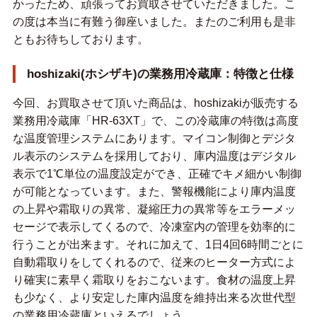
かったため、頑張ってお買取させていただきました。こ
の度は本当に有難う御座いました。またのご利用も是非
ともお待ちしております。
hoshizaki(ホシザキ)の業務用冷蔵庫：特徴と仕様
今回、お買取させて頂いた商品は、hoshizakiが販売する
業務用冷蔵庫「HR-63XT」で、この冷蔵庫の特徴は高度
な温度管理システムにあります。マイコン制御とデジタ
ル表示のシステムを採用しており、庫内温度はデジタル
表示で1℃単位の温度設定ができ、正確でキメ細かい制御
が可能となっています。また、警報機能により庫内温度
の上昇や霜取りの異常、凝縮圧力の異常等をエラーメッ
セージで表示してくるので、冷凍室内の管理を効率的に
行うことが出来ます。それに加えて、1日4回6時間ごとに
自動霜取りをしてくれるので、従来のヒーター方式によ
り確実に素早く霜取りをおこないます。食材の温度上昇
も少なく、より安定した庫内温度を維持出来る次世代型
の業務用冷蔵庫といえるでしょう。