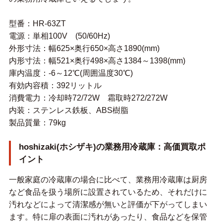
型番：HR-63ZT
電源：単相100V (50/60Hz)
外形寸法：幅625×奥行650×高さ1890(mm)
内形寸法：幅521×奥行498×高さ1384～1398(mm)
庫内温度：-6～12℃(周囲温度30℃)
有効内容積：392リットル
消費電力：冷却時72/72W 霜取時272/272W
内装：ステンレス鉄板、ABS樹脂
製品質量：79kg
hoshizaki(ホシザキ)の業務用冷蔵庫：高価買取ポ
イント
一般家庭の冷蔵庫の場合に比べて、業務用冷蔵庫は厨房
など食品を扱う場所に設置されているため、それだけに
汚れなどによって清潔感が無いと評価が下がってしまい
ます。特に扉の表面に汚れがあったり、食品などを保管