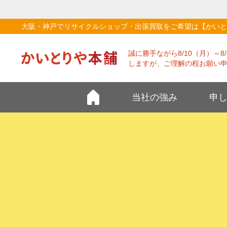
大阪・神戸でリサイクルショップ・出張買取をご希望は【かいと
誠に勝手ながら8/10（月）～
しますが、ご理解の程お願い
当社の強み
申