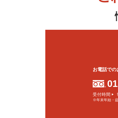
お電話での
01
受付時間
▶
※年末年始・