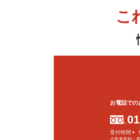
こ
お電話での
01
受付時間
▶
※年末年始・