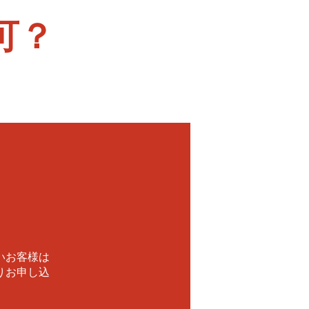
可？
！
いお客様は
りお申し込