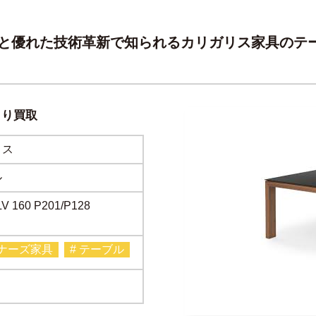
と優れた技術革新で知られるカリガリス家具のテ
より買取
リス
ル
LV 160 P201/P128
イナーズ家具
# テーブル