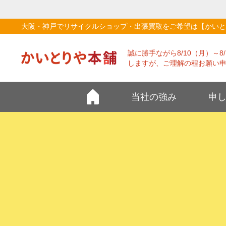
大阪・神戸でリサイクルショップ・出張買取をご希望は【かいと
誠に勝手ながら8/10（月）～
しますが、ご理解の程お願い
当社の強み
申