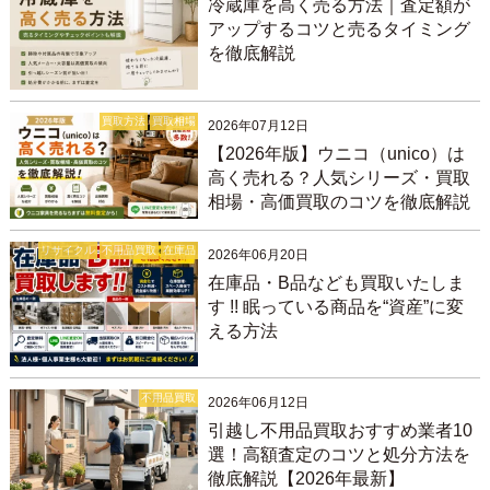
冷蔵庫を高く売る方法｜査定額が
アップするコツと売るタイミング
を徹底解説
買取方法
買取相場
2026年07月12日
【2026年版】ウニコ（unico）は
高く売れる？人気シリーズ・買取
相場・高価買取のコツを徹底解説
リサイクル
不用品買取
在庫品
2026年06月20日
在庫品・B品なども買取いたしま
す !! 眠っている商品を“資産”に変
える方法
不用品買取
2026年06月12日
引越し不用品買取おすすめ業者10
選！高額査定のコツと処分方法を
徹底解説【2026年最新】