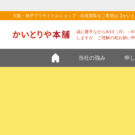
大阪・神戸でリサイクルショップ・出張買取をご希望は【かいと
誠に勝手ながら8/10（月）～
しますが、ご理解の程お願い
当社の強み
申