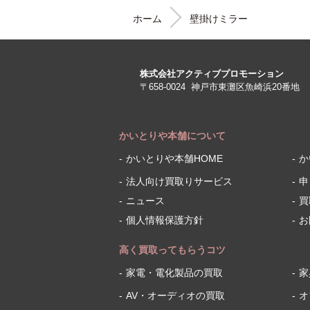
ホーム
壁掛けミラー
株式会社アクティブプロモーション
〒658-0024
神戸市東灘区魚崎浜20番地
かいとりや本舗について
かいとりや本舗HOME
か
法人向け買取りサービス
申
ニュース
買
個人情報保護方針
お
高く買取ってもらうコツ
家電・電化製品の買取
家
AV・オーディオの買取
オ