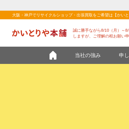
大阪・神戸でリサイクルショップ・出張買取をご希望は【かいと
誠に勝手ながら8/10（月）～
しますが、ご理解の程お願い
当社の強み
申