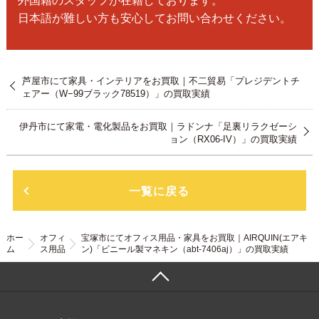
外国籍のスタッフが在籍しております。
日本語が難しい方も安心してお問い合わせください。
芦屋市にて家具・インテリアをお買取｜不二貿易「プレジデントチ
ェアー（W−99ブラック78519）」の買取実績
伊丹市にて家電・電化製品をお買取｜ラドンナ「足裏リラクゼーシ
ョン（RX06-IV）」の買取実績
一覧に戻る
ホー
オフィ
宝塚市にてオフィス用品・家具をお買取｜AIRQUIN(エアキ
ム
ス用品
ン)「ビニール製マネキン（abt-7406aj）」の買取実績