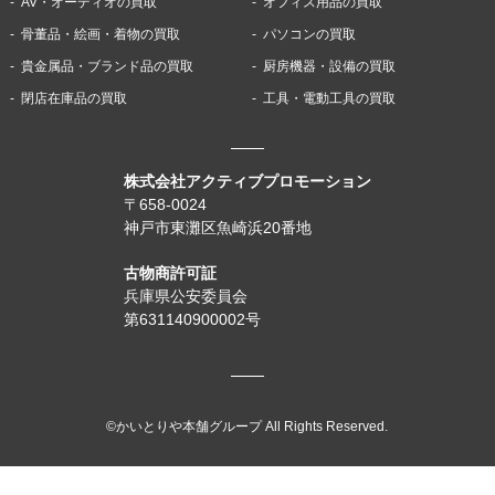
AV・オーディオの買取
オフィス用品の買取
骨董品・絵画・着物の買取
パソコンの買取
貴金属品・ブランド品の買取
厨房機器・設備の買取
閉店在庫品の買取
工具・電動工具の買取
株式会社アクティブプロモーション
〒658-0024
神戸市東灘区魚崎浜20番地
古物商許可証
兵庫県公安委員会
第631140900002号
©かいとりや本舗グループ All Rights Reserved.