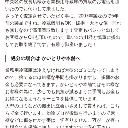
中央区の飲食店様から業務用冷蔵庫の買取のお電話を頂
いたのでお伺いして来ました。
さっそく査定させていただく事に。2007年製なので5年
前の製品ですね。冷蔵機能もOK、破損・大きな傷・汚れ
も無しなので高価買取致します！査定もバシっと出して
お客様からOKも頂いたので、重いのでH君と慎重に搬出
してお取引終了です。有難う御座いました！
処分の場合は かいとりや本舗へ
業務用冷蔵庫は冷えなければ大型のゴミになってしまう
ので、捨てるには結構な手間も掛かりますし、多額のお
金も必要になってきます。かいとりや本舗ではその様な
お客様の為に、少しでも負担が減るように手間もお金も
お得になるようなサービスを提供しています。
大型のゴミなどの搬出は立会いさえして貰えれば、こち
らで全て行います。勿論プロが搬出を行いますので床・
壁などに傷を付かす事は一切有りません。万が一が有っ
た場合でも保険に加入していますのでご安心下さい。