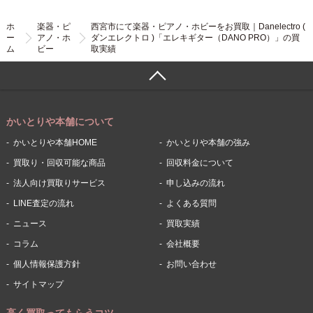
ホ
楽器・ピ
西宮市にて楽器・ピアノ・ホビーをお買取｜Danelectro (
ー
アノ・ホ
ダンエレクトロ )「エレキギター（DANO PRO）」の買
ム
ビー
取実績
かいとりや本舗について
かいとりや本舗HOME
かいとりや本舗の強み
買取り・回収可能な商品
回収料金について
法人向け買取りサービス
申し込みの流れ
LINE査定の流れ
よくある質問
ニュース
買取実績
コラム
会社概要
個人情報保護方針
お問い合わせ
サイトマップ
高く買取ってもらうコツ