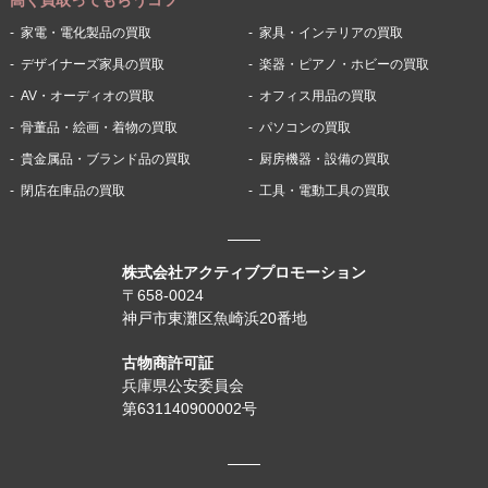
家電・電化製品の買取
家具・インテリアの買取
デザイナーズ家具の買取
楽器・ピアノ・ホビーの買取
AV・オーディオの買取
オフィス用品の買取
骨董品・絵画・着物の買取
パソコンの買取
貴金属品・ブランド品の買取
厨房機器・設備の買取
閉店在庫品の買取
工具・電動工具の買取
株式会社アクティブプロモーション
〒658-0024
神戸市東灘区魚崎浜20番地
古物商許可証
兵庫県公安委員会
第631140900002号