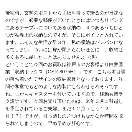
帰宅時、玄関のポストから手紙を持って帰るのが日課な
のですが、必要な郵便が届いたときにはいつもリビング
にあるテーブルについてある収納の、４つあるうちひと
つが私専用の収納なのですが、そこにポイッと入れてい
ます。…そんな生活が早３年、私の収納はパンパンにな
ってしまい、ついには扉が閉まらないほどに…。収納は
多くあるに越したことはありませんよ（涙）
ということで今回のお買取は神戸市のお客様より白井産
業「収納ボックス（CSR-8075H）」です。こちら木目調
の落ち着いたデザインの収納家具となっております。洋
間や和室でもどのような内装にも合わせられそうです
ね。しかもキャスターも付いていますので、移動も楽ラ
ク設計です。今回お売り頂いたのは、来年３月に引越し
を予定されているご夫婦。まだ１２月（もう１２
月！？）ですが、引っ越しの片づけもなかなか時間を取
られてしまうので、早め早めが肝心です。