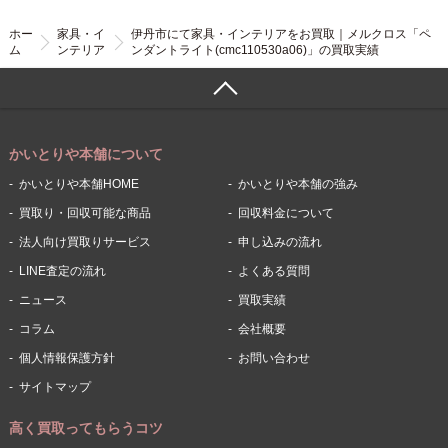
ホー
家具・イ
伊丹市にて家具・インテリアをお買取｜メルクロス「ペ
ム
ンテリア
ンダントライト(cmc110530a06)」の買取実績
かいとりや本舗について
かいとりや本舗HOME
かいとりや本舗の強み
買取り・回収可能な商品
回収料金について
法人向け買取りサービス
申し込みの流れ
LINE査定の流れ
よくある質問
ニュース
買取実績
コラム
会社概要
個人情報保護方針
お問い合わせ
サイトマップ
高く買取ってもらうコツ