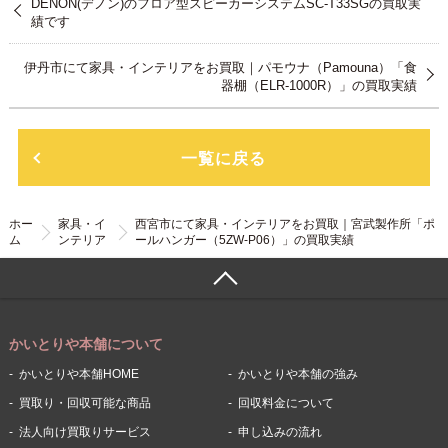
DENON(デノン)のフロア型スピーカーシステムSC-T33SGの買取実
績です
伊丹市にて家具・インテリアをお買取｜パモウナ（Pamouna）「食
器棚（ELR-1000R）」の買取実績
一覧に戻る
ホー
家具・イ
西宮市にて家具・インテリアをお買取｜宮武製作所「ポ
ム
ンテリア
ールハンガー（5ZW-P06）」の買取実績
かいとりや本舗について
かいとりや本舗HOME
かいとりや本舗の強み
買取り・回収可能な商品
回収料金について
法人向け買取りサービス
申し込みの流れ