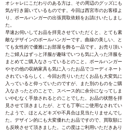
オシャレにこだわりのある方は、その周辺のグッズにも
気が行き届いているものです。今回は西宮市のお客様よ
り、ポールハンガーの出張買取依頼をお請けいたしまし
た。
早速お伺いしてお品を拝見させていただくと、とても素
敵なデザインのポールハンガーです。曲線の美しい、と
ても女性的で優雅にお部屋を飾る一品です。お売り頂い
たご婦人はずっと洋服が趣味でいつも気に入った洋服を
まとめてご購入なさっているとのこと。ポールハンガー
やその他の収納家具も気に入ったお品でコーディネート
されているらしく、今回お売りいただくお品も大変気に
入っていると仰っていたのですが、また別のものをご購
入なさったとのことで、スペース的に余分になってしま
いやむなく手放されるとのことでした。お品の状態を拝
見させて頂きましたが、とても丁寧にご使用なされてい
たようで、ほとんどキズや不具合は見当たりませんでし
た。デザイン的にも大変優れたお品ですので、買取額に
も反映させて頂きました。この度はご利用いただきあり