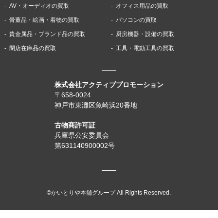
AV・オーディオの買取
オフィス用品の買取
骨董品・絵画・着物の買取
パソコンの買取
貴金属品・ブランド品の買取
厨房機器・設備の買取
閉店在庫品の買取
工具・電動工具の買取
株式会社アクティブプロモーション
〒658-0024
神戸市東灘区魚崎浜20番地
古物商許可証
兵庫県公安委員会
第631140900002号
©かいとりや本舗グループ All Rights Reserved.