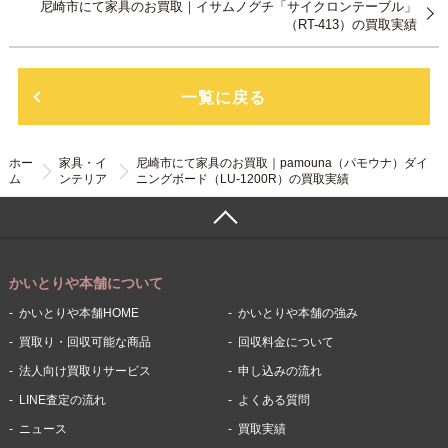
尼崎市にて家具のお買取｜イサムノグチ「サイクロンテーブル」
（RT-413）の買取実績
一覧に戻る
ホー
家具・イ
尼崎市にて家具のお買取｜pamouna（パモウナ）ダイ
ム
ンテリア
ニングボード（LU-1200R）の買取実績
かいとりや本舗について
かいとりや本舗HOME
かいとりや本舗の強み
買取り・回収可能な商品
回収料金について
法人向け買取りサービス
申し込みの流れ
LINE査定の流れ
よくある質問
ニュース
買取実績