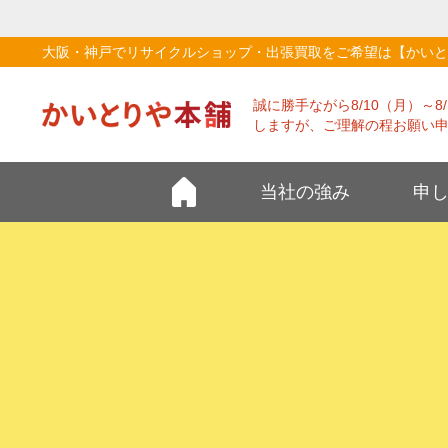
大阪・神戸でリサイクルショップ・出張買取をご希望は【かいと
誠に勝手ながら8/10（月）～
しますが、ご理解の程お願い
当社の強み
申