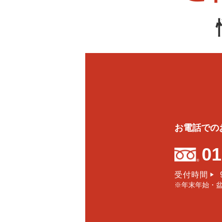
お電話での
01
受付時間
▶
※年末年始・