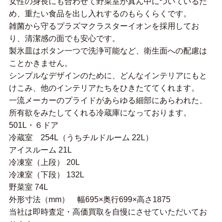
女性の身長にも合わせて野菜室が真ん中についているた
め、重たい食品を出し入れするのもらくらくです。
雑菌から守るプラズマクラスターイオンを採用してお
り、清潔感の面でも安心です。
製氷皿はボタン一つで洗浄可能など、衛生面への配慮は
ことかきません。
シンプルなデザインのために、どんなインテリアにもと
けこみ、他のインテリアたちをひきたててくれます。
一流メーカーのプライドがあらゆる細部にあらわれた、
所有欲をみたしてくれる冷蔵庫になっております。
501L・６ドア
冷蔵室 254L（うちチルドルーム 22L）
アイスルーム 21L
冷凍室（上段） 20L
冷凍室（下段） 132L
野菜室 74L
外形寸法（mm） 幅695×奥行699×高さ1875
当社は即時査定・高価買取を自慢にさせていただいてお