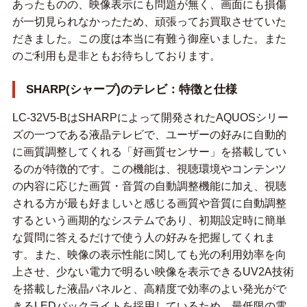
あったものの、映像表示にも問題が無く、画面にも損傷
が一切見られなかったため、頑張ってお買取させていた
だきました。この度は本当に有難う御座いました。また
のご利用も是非ともお待ちしております。
SHARP(シャープ)のテレビ：特徴と仕様
LC-32V5-BはSHARPによって開発されたAQUOSシリー
ズの一つである液晶テレビで、ユーザーの好みに自動的
に画質調整してくれる「好画質センサー」を搭載してい
るのが特徴的です。この機能は、視聴環境やコンテンツ
の内容に応じた画質・音質の自動調整機能に加え、視聴
される方が最も好ましいと感じる画質や音質に自動調整
するという画期的なシステムであり、初期設定時に簡単
な質問に答えるだけで使う人の好みを把握してくれま
す。また、映像の表示性能に関しても光の利用効率を向
上させ、少ない電力で明るい映像を表示できるUV2A技術
を搭載した液晶パネルと、高精度で効率のよい発光がで
きるLEDバックライトを採用しているため、最低限の電