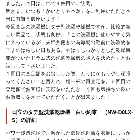
ました。本日はこれで４件目のご訪問。
皆さま、いつも「かいとりや本舗」をご利用いただき本
当に有難う御座います！
今回査定の洗濯機はタテ型洗濯乾燥機ですが、比較的新
しい商品で、状態も良好。「この洗濯機は使いやすく気
に入っているが、夫婦共働きの為毎朝出勤前に洗濯物を
干すのは厳しい日もある。やはりしっかりとした乾燥機
能がついたドラム式の洗濯乾燥機の購入を決めた」とお
話しして下さいました。
１回目の査定額をお出しした際、どうにかもう少し頑張
ってください！と言われ、精一杯の再査定を。２回目の
査定額でお客様に笑顔をいただき、今回も気持ちの良い
お買取りをさせていただくことが出来ました！
日立のタテ型洗濯乾燥機 白い約束 （NW-D8LX-
S）の詳細
パワー浸透洗浄で、溶かした濃縮洗剤液を衣類にしっか