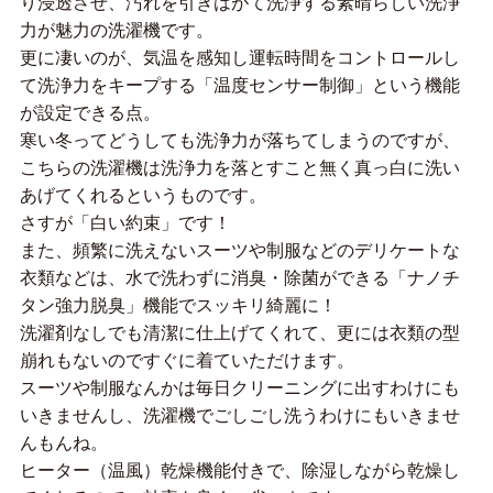
り浸透させ、汚れを引きはがて洗浄する素晴らしい洗浄
力が魅力の洗濯機です。
更に凄いのが、気温を感知し運転時間をコントロールし
て洗浄力をキープする「温度センサー制御」という機能
が設定できる点。
寒い冬ってどうしても洗浄力が落ちてしまうのですが、
こちらの洗濯機は洗浄力を落とすこと無く真っ白に洗い
あげてくれるというものです。
さすが「白い約束」です！
また、頻繁に洗えないスーツや制服などのデリケートな
衣類などは、水で洗わずに消臭・除菌ができる「ナノチ
タン強力脱臭」機能でスッキリ綺麗に！
洗濯剤なしでも清潔に仕上げてくれて、更には衣類の型
崩れもないのですぐに着ていただけます。
スーツや制服なんかは毎日クリーニングに出すわけにも
いきませんし、洗濯機でごしごし洗うわけにもいきませ
んもんね。
ヒーター（温風）乾燥機能付きで、除湿しながら乾燥し