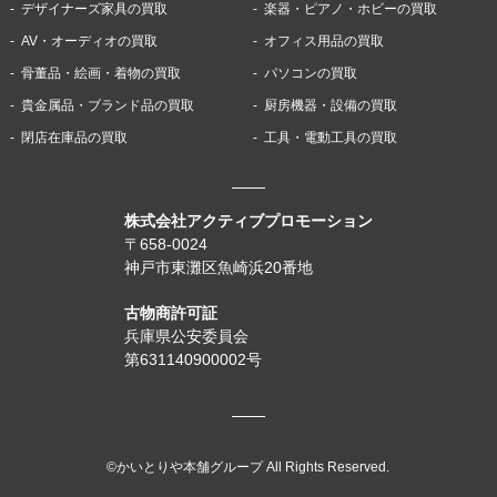
デザイナーズ家具の買取
楽器・ピアノ・ホビーの買取
AV・オーディオの買取
オフィス用品の買取
骨董品・絵画・着物の買取
パソコンの買取
貴金属品・ブランド品の買取
厨房機器・設備の買取
閉店在庫品の買取
工具・電動工具の買取
株式会社アクティブプロモーション
〒658-0024
神戸市東灘区魚崎浜20番地
古物商許可証
兵庫県公安委員会
第631140900002号
©かいとりや本舗グループ All Rights Reserved.