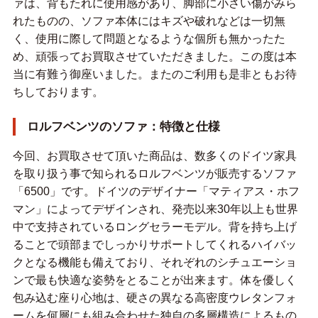
ァは、背もたれに使用感があり、脚部に小さい傷がみら
れたものの、ソファ本体にはキズや破れなどは一切無
く、使用に際して問題となるような個所も無かったた
め、頑張ってお買取させていただきました。この度は本
当に有難う御座いました。またのご利用も是非ともお待
ちしております。
ロルフベンツのソファ：特徴と仕様
今回、お買取させて頂いた商品は、数多くのドイツ家具
を取り扱う事で知られるロルフベンツが販売するソファ
「6500」です。ドイツのデザイナー「マティアス・ホフ
マン」によってデザインされ、発売以来30年以上も世界
中で支持されているロングセラーモデル。背を持ち上げ
ることで頭部までしっかりサポートしてくれるハイバッ
クとなる機能も備えており、それぞれのシチュエーショ
ンで最も快適な姿勢をとることが出来ます。体を優しく
包み込む座り心地は、硬さの異なる高密度ウレタンフォ
ームを何層にも組み合わせた独自の多層構造によるもの