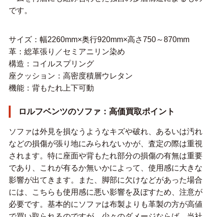
です。
サイズ：幅2260mm×奥行920mm×高さ750～870mm
革：総革張り／セミアニリン染め
構造：コイルスプリング
座クッション：高密度積層ウレタン
機能：背もたれ上下可動
ロルフベンツのソファ：高価買取ポイント
ソファは外見を損なうようなキズや破れ、あるいは汚れ
などの損傷が張り地にみられないかが、査定の際は重視
されます。特に座面や背もたれ部分の損傷の有無は重要
であり、これが有るか無いかによって、使用感に大きな
影響が出てきます。また、脚部に欠けなどがあった場合
には、こちらも使用感に悪い影響を及ぼすため、注意が
必要です。基本的にソファは布製よりも革製の方が高値
で買い取られるのですが、少々のダメージならば、当社