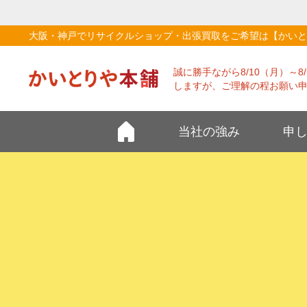
大阪・神戸でリサイクルショップ・出張買取をご希望は【かいと
誠に勝手ながら8/10（月）～
しますが、ご理解の程お願い
当社の強み
申