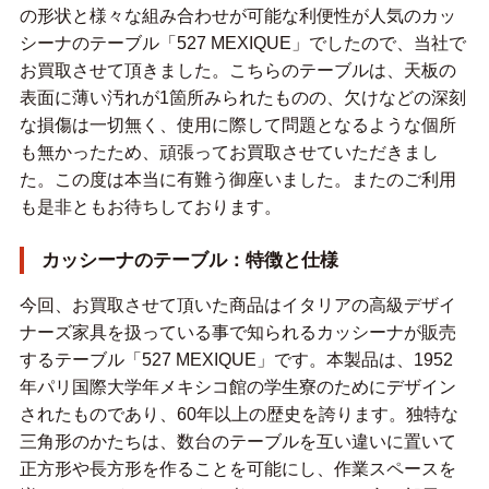
の形状と様々な組み合わせが可能な利便性が人気のカッ
シーナのテーブル「527 MEXIQUE」でしたので、当社で
お買取させて頂きました。こちらのテーブルは、天板の
表面に薄い汚れが1箇所みられたものの、欠けなどの深刻
な損傷は一切無く、使用に際して問題となるような個所
も無かったため、頑張ってお買取させていただきまし
た。この度は本当に有難う御座いました。またのご利用
も是非ともお待ちしております。
カッシーナのテーブル：特徴と仕様
今回、お買取させて頂いた商品はイタリアの高級デザイ
ナーズ家具を扱っている事で知られるカッシーナが販売
するテーブル「527 MEXIQUE」です。本製品は、1952
年パリ国際大学年メキシコ館の学生寮のためにデザイン
されたものであり、60年以上の歴史を誇ります。独特な
三角形のかたちは、数台のテーブルを互い違いに置いて
正方形や長方形を作ることを可能にし、作業スペースを