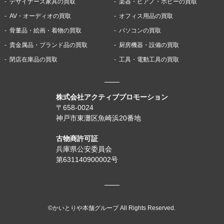
デザイナーズ家具の買取
楽器・ピアノ・ホビーの買取
AV・オーディオの買取
オフィス用品の買取
骨董品・絵画・着物の買取
パソコンの買取
貴金属品・ブランド品の買取
厨房機器・設備の買取
閉店在庫品の買取
工具・電動工具の買取
株式会社アクティブプロモーション
〒658-0024
神戸市東灘区魚崎浜20番地
古物商許可証
兵庫県公安委員会
第631140900002号
©かいとりや本舗グループ All Rights Reserved.