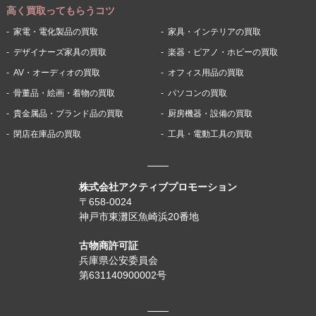
高く買取ってもらうコツ
家電・電化製品の買取
家具・インテリアの買取
デザイナーズ家具の買取
楽器・ピアノ・ホビーの買取
AV・オーディオの買取
オフィス用品の買取
骨董品・絵画・着物の買取
パソコンの買取
貴金属品・ブランド品の買取
厨房機器・設備の買取
閉店在庫品の買取
工具・電動工具の買取
株式会社アクティブプロモーション
〒658-0024
神戸市東灘区魚崎浜20番地
古物商許可証
兵庫県公安委員会
第631140900002号