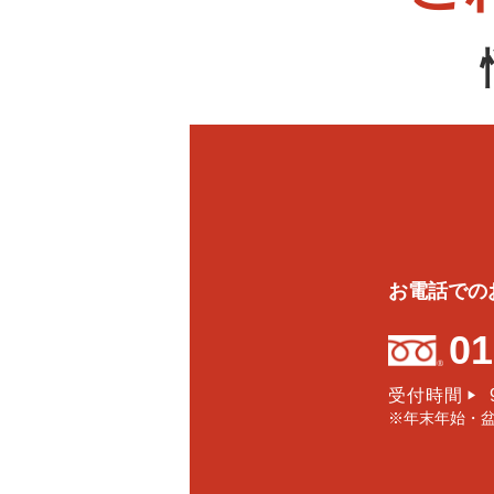
お電話での
01
受付時間
▶
※年末年始・