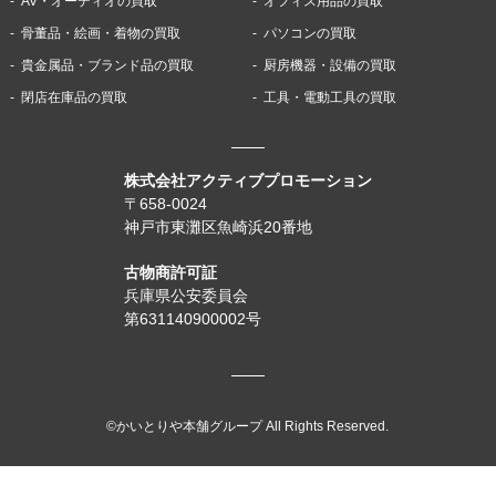
AV・オーディオの買取
オフィス用品の買取
骨董品・絵画・着物の買取
パソコンの買取
貴金属品・ブランド品の買取
厨房機器・設備の買取
閉店在庫品の買取
工具・電動工具の買取
株式会社アクティブプロモーション
〒658-0024
神戸市東灘区魚崎浜20番地
古物商許可証
兵庫県公安委員会
第631140900002号
©かいとりや本舗グループ All Rights Reserved.