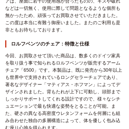
アは、座面に若干の使用感が合ったものの、キズや破れ
などは一切無く、使用に際して問題となるような個所も
無かったため、頑張ってお買取させていただきました。
この度は本当に有難う御座いました。またのご利用も是
非ともお待ちしております。
ロルフベンツのチェア：特徴と仕様
今回、お買取させて頂いた商品は、数多くのドイツ家具
を取り扱う事で知られるロルフベンツが販売するアーム
チェア「6500」です。本製品は、既に発売から30年以上
も世界中で支持されているロングセラーチェアであり、
著名なデザイナー「マティアス・ホフマン」によってデ
ザインされました。背もたれが上下に可動し、頭部まで
しっかりサポートしてくれる設計ですので、様々なシチ
ュエーションで最も快適な姿勢をとることが可能。ま
た、硬さの異なる高密度ウレタンフォームを何層にも組
み合わせた独自の多層構造によって、体を優しく包み込
む座り心地を得られます。