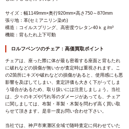
サイズ：幅1149mm×奥行920mm×高さ750～870mm
張り地：革(セミアニリン染め)
構造：コイルスプリング、高密度ウレタン40ｋｇ/m³
機能：背もたれ上下可動
ロルフベンツのチェア：高価買取ポイント
チェアは、座った際に体が最も密着する座面と背もたれ
に破れなどの損傷が無いかが査定時は重視されます。こ
の2箇所にキズや破れなどの損傷があると、使用感にも悪
影響を及ぼしてしまい、査定評価も大きく下がってしま
う場合があるため、取り扱いには注意しましょう。当社
は、少々のキズや汚れ等のダメージがあっても、チェア
に関しましては、布製・革製・木製を問わず高く買い取
らせて頂きます。是非一度お問い合わせ下さい。
当社では、神戸市東灘区全域で随時査定に伺わせていた