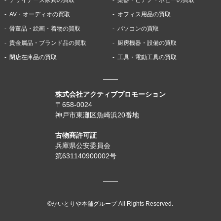
AV・オーディオの買取
オフィス用品の買取
骨董品・絵画・着物の買取
パソコンの買取
貴金属品・ブランド品の買取
厨房機器・設備の買取
閉店在庫品の買取
工具・電動工具の買取
株式会社アクティブプロモーション
〒658-0024
神戸市東灘区魚崎浜20番地
古物商許可証
兵庫県公安委員会
第631140900002号
©かいとりや本舗グループ All Rights Reserved.