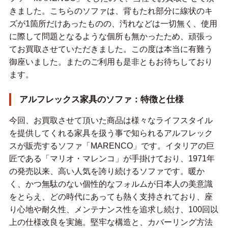
きました。こちらのソファは、背もたれ部分に線状のキ
ズが1箇所だけあったものの、汚れなどは一切無く、使用
に際して問題となるような個所も無かったため、頑張っ
てお買取させていただきました。この度は本当に有難う
御座いました。またのご利用も是非ともお待ちしており
ます。
アルフレックス家具のソファ：特徴と仕様
今回、お買取させて頂いた商品は様々なライフスタイル
を提供してくれる家具を扱う事で知られるアルフレック
スが販売するソファ「MARENCO」です。イタリアの巨
匠である「マリオ・マレンコ」が手掛けており、1971年
の発売以来、高い人気を誇り続けるソファです。暖か
く、かつ無駄のない個性的なフォルムが日本人の美意識
をとらえ、どの時代にあっても熱く支持されており、座
り心地や耐久性、メンテナンス性を追求し続け、100回以
上の仕様改良を実施。堅牢な構造と、カバーリング方法