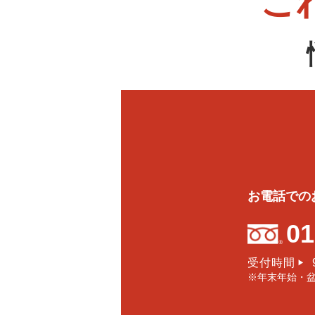
こ
お電話での
01
受付時間
▶
※年末年始・