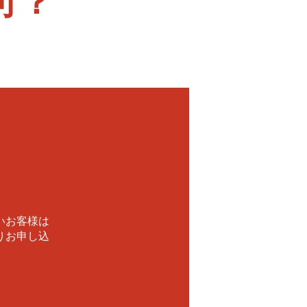
可？
！
いお客様は
りお申し込