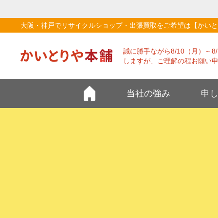
大阪・神戸でリサイクルショップ・出張買取をご希望は【かいと
誠に勝手ながら8/10（月）～
しますが、ご理解の程お願い
当社の強み
申