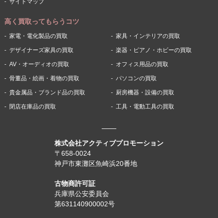
サイトマップ
高く買取ってもらうコツ
家電・電化製品の買取
家具・インテリアの買取
デザイナーズ家具の買取
楽器・ピアノ・ホビーの買取
AV・オーディオの買取
オフィス用品の買取
骨董品・絵画・着物の買取
パソコンの買取
貴金属品・ブランド品の買取
厨房機器・設備の買取
閉店在庫品の買取
工具・電動工具の買取
株式会社アクティブプロモーション
〒658-0024
神戸市東灘区魚崎浜20番地
古物商許可証
兵庫県公安委員会
第631140900002号