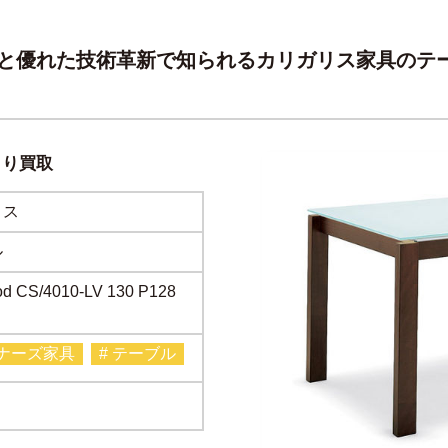
と優れた技術革新で知られるカリガリス家具のテ
より買取
リス
ル
od CS/4010-LV 130 P128
イナーズ家具
# テーブル