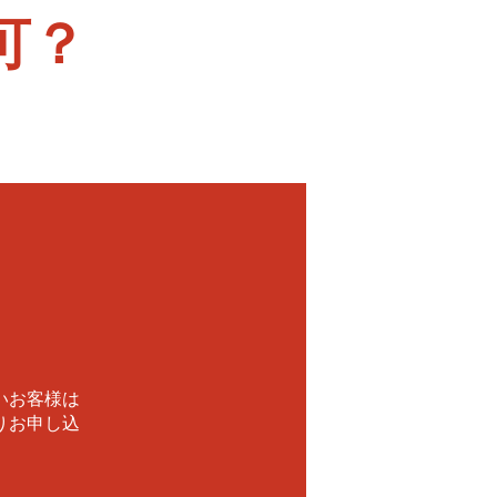
可？
！
いお客様は
りお申し込