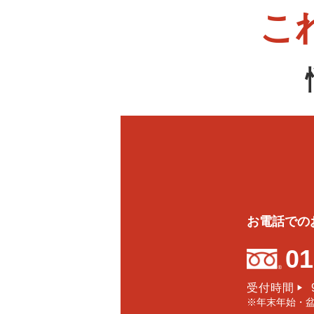
こ
お電話での
01
受付時間
▶
※年末年始・