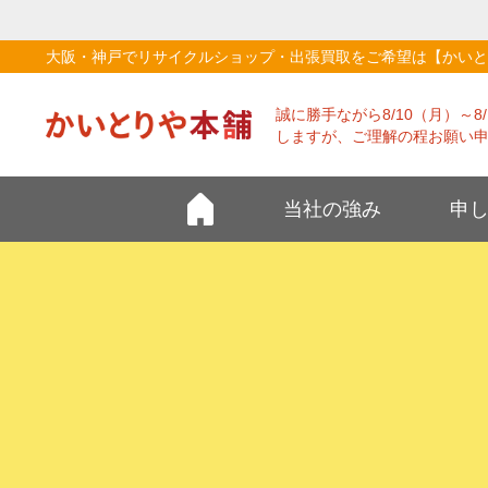
大阪・神戸でリサイクルショップ・出張買取をご希望は【かいと
誠に勝手ながら8/10（月）～
しますが、ご理解の程お願い
当社の強み
申