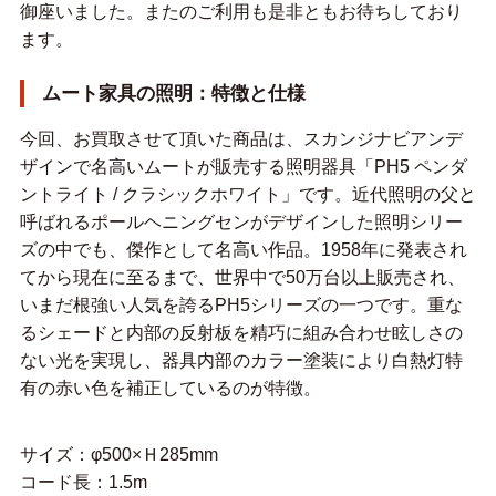
御座いました。またのご利用も是非ともお待ちしており
ます。
ムート家具の照明：特徴と仕様
今回、お買取させて頂いた商品は、スカンジナビアンデ
ザインで名高いムートが販売する照明器具「PH5 ペンダ
ントライト / クラシックホワイト」です。近代照明の父と
呼ばれるポールヘニングセンがデザインした照明シリー
ズの中でも、傑作として名高い作品。1958年に発表され
てから現在に至るまで、世界中で50万台以上販売され、
いまだ根強い人気を誇るPH5シリーズの一つです。重な
るシェードと内部の反射板を精巧に組み合わせ眩しさの
ない光を実現し、器具内部のカラー塗装により白熱灯特
有の赤い色を補正しているのが特徴。
サイズ：φ500×Ｈ285mm
コード長：1.5m