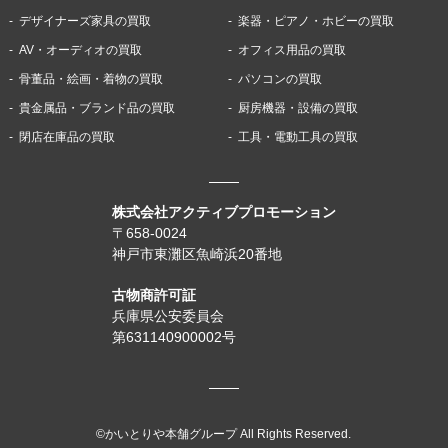
デザイナーズ家具の買取
楽器・ピアノ・ホビーの買取
AV・オーディオの買取
オフィス用品の買取
骨董品・絵画・着物の買取
パソコンの買取
貴金属品・ブランド品の買取
厨房機器・設備の買取
閉店在庫品の買取
工具・電動工具の買取
株式会社アクティブプロモーション
〒658-0024
神戸市東灘区魚崎浜20番地
古物商許可証
兵庫県公安委員会
第631140900002号
©かいとりや本舗グループ All Rights Reserved.