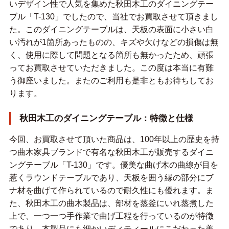
いデザイン性で人気を集めた秋田木工のダイニングテー
ブル「T-130」でしたので、当社でお買取させて頂きまし
た。このダイニングテーブルは、天板の表面に小さい白
い汚れが1箇所あったものの、キズや欠けなどの損傷は無
く、使用に際して問題となる箇所も無かったため、頑張
ってお買取させていただきました。この度は本当に有難
う御座いました。またのご利用も是非ともお待ちしてお
ります。
秋田木工のダイニングテーブル：特徴と仕様
今回、お買取させて頂いた商品は、100年以上の歴史を持
つ曲木家具ブランドで有名な秋田木工が販売するダイニ
ングテーブル「T-130」です。優美な曲げ木の曲線が目を
惹くラウンドテーブルであり、天板を囲う縁の部分にブ
ナ材を曲げて作られているので耐久性にも優れます。ま
た、秋田木工の曲木製品は、部材を蒸釜にいれ蒸煮した
上で、一つ一つ手作業で曲げ工程を行っているのが特徴
であり、本製品にも細かいディティールにこだわった美