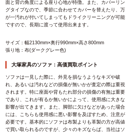
面と背の角度による座り心地が特徴。また、カバーリン
グタイプなので、季節に合わせてカバーを替えたり、万
が一汚れが付いてしまってもドライクリーニングが可能
ですので、長期に渡って使用出来ます。
サイズ：幅2130mm×奥行990mm×高さ800mm
張り地：布(ダークグレー色)
大塚家具のソファ：高価買取ポイント
ソファは一見した際に、外見を損なうようなキズや破
れ、あるいは汚れなどの損傷が無いかが査定の際は重視
されます。特に座面や背もたれ部分の損傷の有無は重要
であり、これが有るか無いかによって、使用感に大きな
影響が出てきます。また、脚部に欠けなどがあった場合
には、こちらも使用感に悪い影響を及ぼすため、注意が
必要です。基本的にソファは布製よりも革製の方が高値
で買い取られるのですが、少々のキズならば、当社はソ