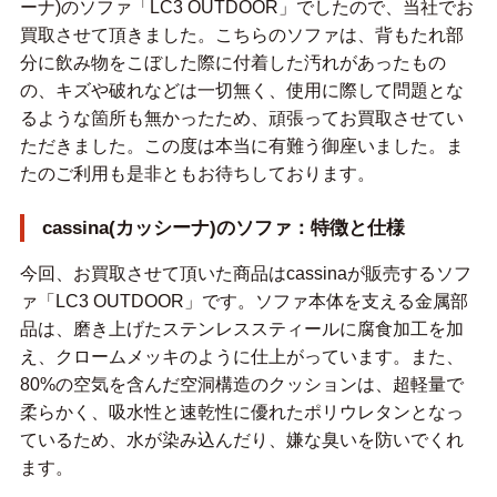
ーナ)のソファ「LC3 OUTDOOR」でしたので、当社でお
買取させて頂きました。こちらのソファは、背もたれ部
分に飲み物をこぼした際に付着した汚れがあったもの
の、キズや破れなどは一切無く、使用に際して問題とな
るような箇所も無かったため、頑張ってお買取させてい
ただきました。この度は本当に有難う御座いました。ま
たのご利用も是非ともお待ちしております。
cassina(カッシーナ)のソファ：特徴と仕様
今回、お買取させて頂いた商品はcassinaが販売するソフ
ァ「LC3 OUTDOOR」です。ソファ本体を支える金属部
品は、磨き上げたステンレススティールに腐食加工を加
え、クロームメッキのように仕上がっています。また、
80%の空気を含んだ空洞構造のクッションは、超軽量で
柔らかく、吸水性と速乾性に優れたポリウレタンとなっ
ているため、水が染み込んだり、嫌な臭いを防いでくれ
ます。