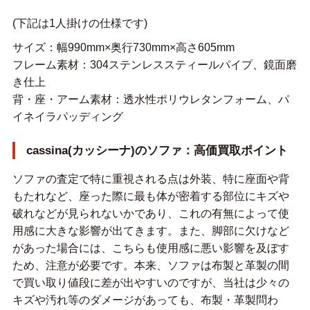
(下記は1人掛けの仕様です)
サイズ：幅990mm×奥行730mm×高さ605mm
フレーム素材：304ステンレススティールパイプ、鏡面磨
き仕上
背・座・アーム素材：透水性ポリウレタンフォーム、パ
イネイラパッディング
cassina(カッシーナ)のソファ：高価買取ポイント
ソファの査定で特に重視される点は外装、特に座面や背
もたれなど、座った際に最も体が密着する部位にキズや
破れなどが見られないかであり、これの有無によって使
用感に大きな影響が出てきます。また、脚部に欠けなど
があった場合には、こちらも使用感に悪い影響を及ぼす
ため、注意が必要です。本来、ソファは布製と革製の間
で買い取り値段に差が出やすいのですが、当社は少々の
キズや汚れ等のダメージがあっても、布製・革製問わ